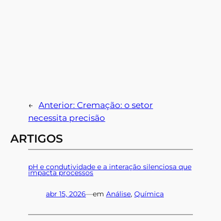
←
Anterior:
Cremação: o setor
necessita precisão
ARTIGOS
pH e condutividade e a interação silenciosa que
impacta processos
abr 15, 2026
—
em
Análise
, 
Química