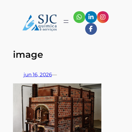
Pular
para
o
conteúdo
image
jun 16, 2026
—