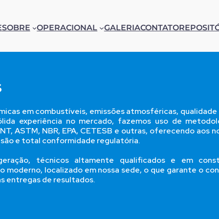
E
SOBRE
OPERACIONAL
GALERIA
CONTATO
REPOSIT
s
micas em combustíveis, emissões atmosféricas, qualidade 
lida experiência no mercado, fazemos uso de metodol
BNT, ASTM, NBR, EPA, CETESB e outras, oferecendo aos n
cisão e total conformidade regulatória.
geração, técnicos altamente qualificados e em cons
o moderno, localizado em nossa sede, o que garante o con
as entregas de resultados.