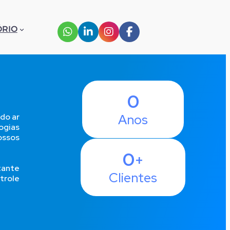
ÓRIO
0
do ar
Anos
ogias
ossos
0
+
tante
Clientes
trole