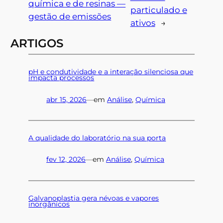
química e de resinas —
particulado e
gestão de emissões
ativos
→
ARTIGOS
pH e condutividade e a interação silenciosa que
impacta processos
abr 15, 2026
—
em
Análise
, 
Química
A qualidade do laboratório na sua porta
fev 12, 2026
—
em
Análise
, 
Química
Galvanoplastia gera névoas e vapores
inorgânicos