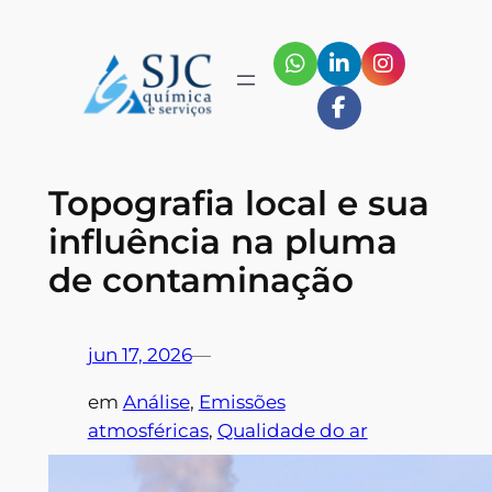
Pular
para
o
conteúdo
Topografia local e sua
influência na pluma
de contaminação
jun 17, 2026
—
em
Análise
, 
Emissões
atmosféricas
, 
Qualidade do ar