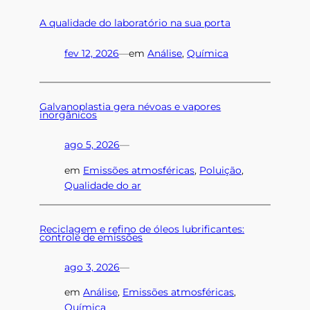
A qualidade do laboratório na sua porta
fev 12, 2026
—
em
Análise
, 
Química
Galvanoplastia gera névoas e vapores
inorgânicos
ago 5, 2026
—
em
Emissões atmosféricas
, 
Poluição
, 
Qualidade do ar
Reciclagem e refino de óleos lubrificantes:
controle de emissões
ago 3, 2026
—
em
Análise
, 
Emissões atmosféricas
, 
Química