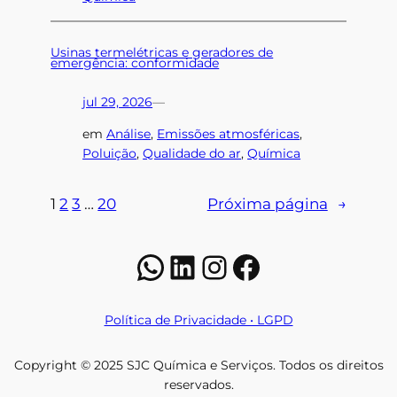
Usinas termelétricas e geradores de
emergência: conformidade
jul 29, 2026
—
em
Análise
, 
Emissões atmosféricas
, 
Poluição
, 
Qualidade do ar
, 
Química
1
2
3
…
20
Próxima página
→
WhatsApp
LinkedIn
Instagram
Facebook
Política de Privacidade • LGPD
Copyright © 2025 SJC Química e Serviços. Todos os direitos
reservados.