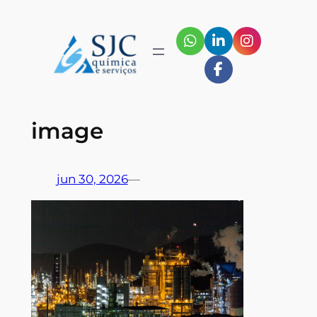
Pular
para
o
conteúdo
image
jun 30, 2026
—