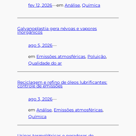
fev 12, 2026
—
em
Análise
, 
Química
Galvanoplastia gera névoas e vapores
inorgânicos
ago 5, 2026
—
em
Emissões atmosféricas
, 
Poluição
, 
Qualidade do ar
Reciclagem e refino de óleos lubrificantes:
controle de emissões
ago 3, 2026
—
em
Análise
, 
Emissões atmosféricas
, 
Química
Usinas termelétricas e geradores de