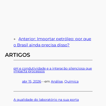
←
Anterior:
Importar petróleo: por que
o Brasil ainda precisa disso?
ARTIGOS
pH e condutividade e a interação silenciosa que
impacta processos
abr 15, 2026
—
em
Análise
, 
Química
A qualidade do laboratório na sua porta