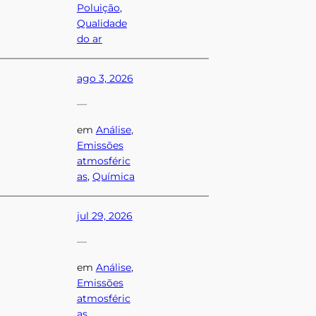
Poluição
, 
Qualidade
do ar
ago 3, 2026
—
em
Análise
, 
Emissões
atmosféric
as
, 
Química
jul 29, 2026
—
em
Análise
, 
Emissões
atmosféric
as
, 