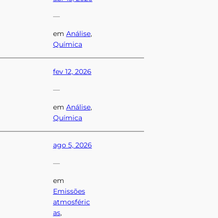
—
em
Análise
, 
Química
fev 12, 2026
—
em
Análise
, 
Química
ago 5, 2026
—
em
Emissões
atmosféric
as
, 