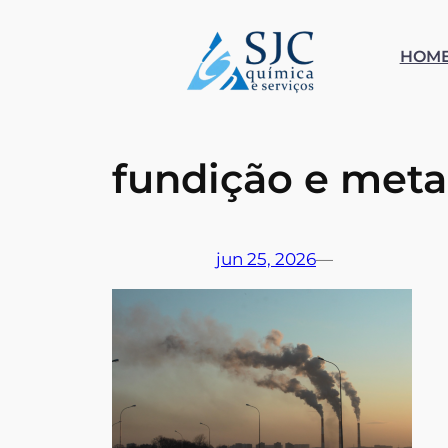
Pular
para
HOM
o
conteúdo
fundição e meta
jun 25, 2026
—