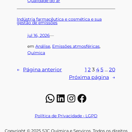
Qualidade do ar
Indústria farmacêutica e cosmética e sua
gestão de emissões
jul 16, 2026
—
em
Análise
, 
Emissões atmosféricas
, 
Química
←
Página anterior
1
2
3
4
5
…
20
Próxima página
→
WhatsApp
LinkedIn
Instagram
Facebook
Política de Privacidade • LGPD
Copyright © 2025 SJC Química e Serviços. Todos os direitos