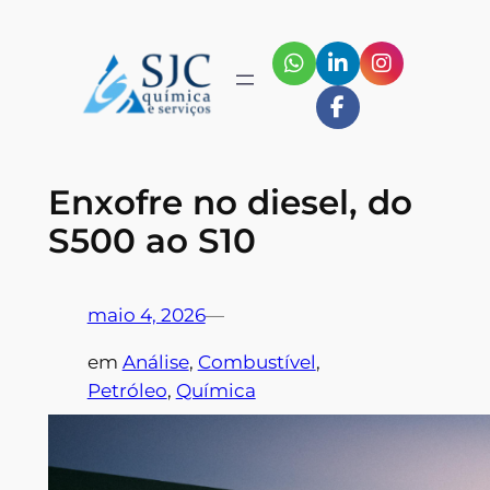
Pular
para
o
conteúdo
Enxofre no diesel, do
S500 ao S10
maio 4, 2026
—
em
Análise
, 
Combustível
, 
Petróleo
, 
Química