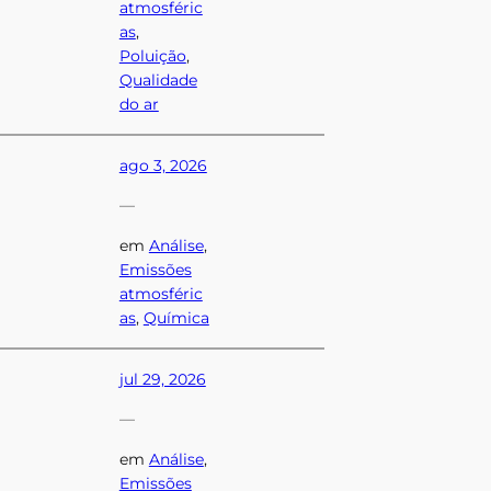
atmosféric
as
, 
Poluição
, 
Qualidade
do ar
ago 3, 2026
—
em
Análise
, 
Emissões
atmosféric
as
, 
Química
jul 29, 2026
—
em
Análise
, 
Emissões