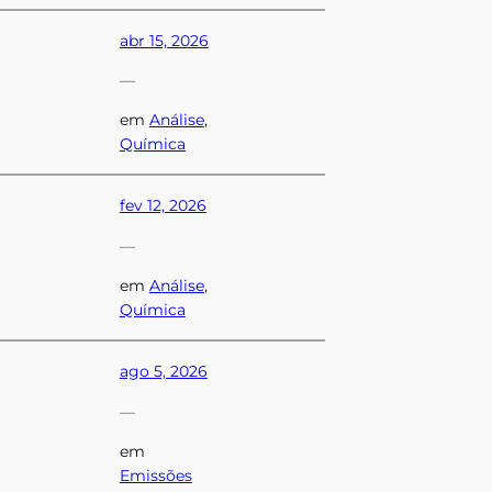
abr 15, 2026
—
em
Análise
, 
Química
fev 12, 2026
—
em
Análise
, 
Química
ago 5, 2026
—
em
Emissões