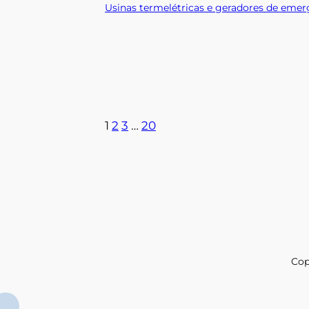
Usinas termelétricas e geradores de eme
1
2
3
…
20
Cop