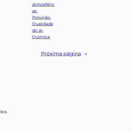
atmosféric
as
, 
Poluição
, 
Qualidade
do ar
, 
Química
Próxima página
→
dos.