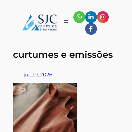
Pular
para
o
conteúdo
curtumes e emissões
jun 10, 2026
—