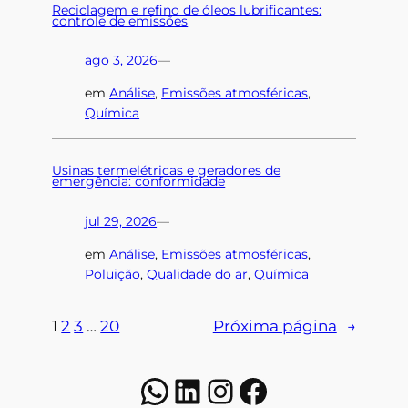
Reciclagem e refino de óleos lubrificantes:
controle de emissões
ago 3, 2026
—
em
Análise
, 
Emissões atmosféricas
, 
Química
Usinas termelétricas e geradores de
emergência: conformidade
jul 29, 2026
—
em
Análise
, 
Emissões atmosféricas
, 
Poluição
, 
Qualidade do ar
, 
Química
1
2
3
…
20
Próxima página
→
WhatsApp
LinkedIn
Instagram
Facebook