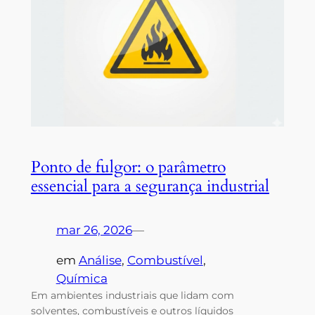
Ponto de fulgor: o parâmetro
essencial para a segurança industrial
mar 26, 2026
—
em
Análise
, 
Combustível
, 
Química
Em ambientes industriais que lidam com
solventes, combustíveis e outros líquidos