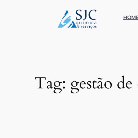
Pular
para
HOM
o
conteúdo
Tag:
gestão de 