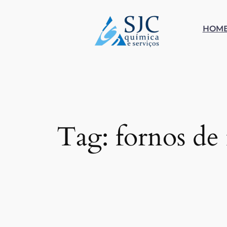
Pular
para
HOM
o
conteúdo
Tag:
fornos de