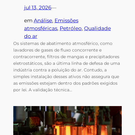
jul 13, 2026
—
em
Análise
, 
Emissões
atmosféricas
, 
Petróleo
, 
Qualidade
do ar
Os sistemas de abatimento atmosférico, como
lavadores de gases de fluxo concorrente e
contracorrente, filtros de mangas e precipitadores
eletrostáticos, são a última linha de defesa de uma
indústria contra a poluição do ar. Contudo, a
simples instalação desses ativos não assegura que
as emissões estejam dentro dos padrões exigidos
por lei. A validação técnica…