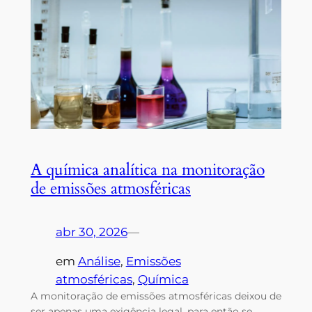
A química analítica na monitoração
de emissões atmosféricas
abr 30, 2026
—
em
Análise
, 
Emissões
atmosféricas
, 
Química
A monitoração de emissões atmosféricas deixou de
ser apenas uma exigência legal, para então se