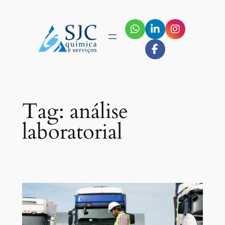
Pular
para
o
conteúdo
Tag:
análise
laboratorial