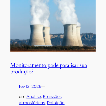
Monitoramento pode paralisar sua
produção?
fev 12, 2026
—
em
Análise
, 
Emissões
atmosféricas
, 
Poluição
, 