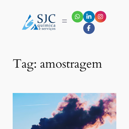
Pular
para
o
conteúdo
Tag:
amostragem