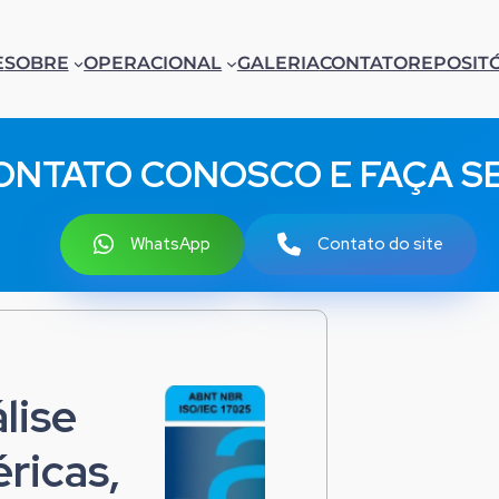
E
SOBRE
OPERACIONAL
GALERIA
CONTATO
REPOSIT
ONTATO CONOSCO E FAÇA 
WhatsApp
Contato do site
lise
ricas,