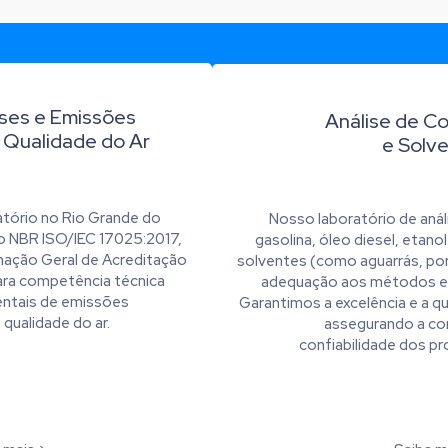
ses e Emissões
Análise de C
 Qualidade do Ar
e Solv
ratório no Rio Grande do
Nosso laboratório de anál
ção NBR ISO/IEC 17025:2017,
gasolina, óleo diesel, etano
nação Geral de Acreditação
solventes (como aguarrás, por
ra competência técnica
adequação aos métodos e 
entais de emissões
Garantimos a excelência e a q
 qualidade do ar.
assegurando a co
confiabilidade dos pr