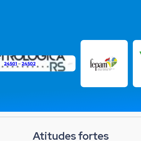
24501
–
24502
Atitudes fortes