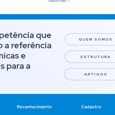
Saiba mais >
petência que
QUEM SOMOS
 a referência
micas e
ESTRUTURA
s para a
ARTIGOS
Reconhecimento
Cadastro