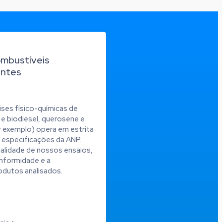
ombustíveis
entes
ises físico-químicas de
l e biodiesel, querosene e
 exemplo) opera em estrita
especificações da ANP.
ualidade de nossos ensaios,
nformidade e a
odutos analisados.